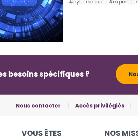
#cybersecurite
#expertco
s besoins spécifiques ?
No
Nous contacter
Accès privilégiés
VOUS ÊTES
NOS MIS