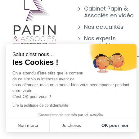
Cabinet Papin &
Associés en vidéo
Nos actualités
Nos experts
comptables
Salut c'est nous...
Notre implantation 
les Cookies !
CHOLET (49)
On a attendu d'être sûrs que le contenu
Appartenance
de ce site vous intéresse avant de
vous déranger, mais on aimerait bien vous accompagner pendant
votre visite...
C'est OK pour vous ?
Lire la politique de confidentialité
Consentements certifiés par
Non merci
Je choisis
OK pour moi
Plateforme de Gestion du Consentement : Personnalisez vo
Axeptio consent