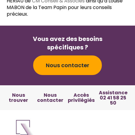
HERIAU de
CM Conseil & Associés
ainsi qu’à Louise
MABON de la Team Papin pour leurs conseils
précieux.
Vous avez des besoins
spécifiques ?
Nous contacter
Assistance
Nous
Nous
Accès
02 41 58 25
trouver
contacter
privilégiés
50